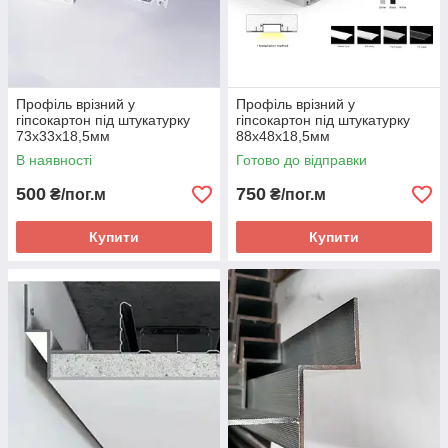
Профіль врізний у
Профіль врізний у
гіпсокартон під штукатурку
гіпсокартон під штукатурку
73х33х18,5мм
88х48х18,5мм
В наявності
Готово до відправки
500
750
₴/пог.м
₴/пог.м
Купити
Купити