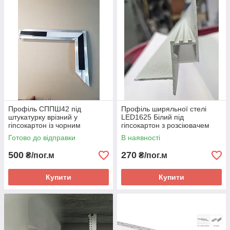
Профіль СППШ42 під
Профіль ширяльної стелі
штукатурку врізний у
LED1625 Білий під
гіпсокартон із чорним
гіпсокартон з розсіювачем
екраном
Готово до відправки
В наявності
500
270
₴/пог.м
₴/пог.м
Купити
Купити