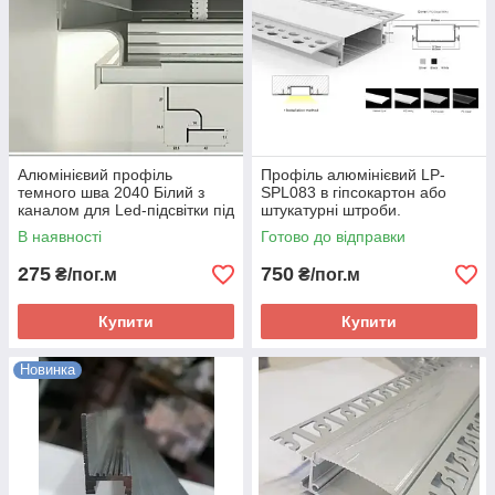
Алюмінієвий профіль
Профіль алюмінієвий LP-
темного шва 2040 Білий з
SPL083 в гіпсокартон або
каналом для Led-підсвітки під
штукатурні штроби.
гіпсокартон
В наявності
Готово до відправки
275
750
₴/пог.м
₴/пог.м
Купити
Купити
Новинка