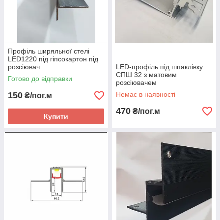
Профіль ширяльної стелі
LED1220 під гіпсокартон під
розсіювач
LED-профіль під шпаклівку
СПШ 32 з матовим
Готово до відправки
розсіювачем
150
Немає в наявності
₴/пог.м
470
₴/пог.м
Купити