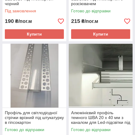
чорний
розсіювачем
Під замовлення
Готово до відправки
190
215
₴/пог.м
₴/пог.м
Купити
Купити
Профіль для світлодіодної
Алюмінієвий профіль
стрічки врізний під штукатурку
темного ШВА 20 x 40 мм з
в гіпсокартон
каналом для Led-підсвітки під
гіпсокартон
Готово до відправки
Готово до відправки