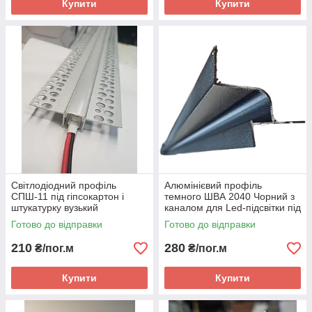
Купити
Купити
Світлодіодний профіль
Алюмінієвий профіль
СПШ-11 під гіпсокартон і
темного ШВА 2040 Чорний з
штукатурку вузький
каналом для Led-підсвітки під
гіпсокартон
Готово до відправки
Готово до відправки
210
280
₴/пог.м
₴/пог.м
Купити
Купити