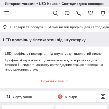
Интернет магазин « LED-house » Светодиодное освещение
Товари та послуги
Алюмінієвий профіль для світлодіодно
LED профіль у гіпсокартон під штукатурку
LED профіль у гіпсокартон під штукатурку і ширяючий стелю.
Профіль вбудовується під шпаклівку – вдале рішення для
точного і швидкого монтажу світлодіодних стрічок в поверхню
гіпсокартонних стель.
Як роблять ширяючий стеля без нашого профілю
https://youtu.be/XVJezjTnA9E
Показати все
Профіль володіє такими перевагами:
Корпус з алюмінію ефективно відводить тепло від
Сортування
0
Фільтри
працюючих світлодіодів, що продовжує термін служби
підсвічування;