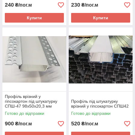
240
230
₴/пог.м
₴/пог.м
Купити
Купити
Профіль врізний у
гіпсокартон під штукатурку
Профіль під штукатурку
СПШ-47 98х50х20,3 мм
врізний у гіпсокартон СПШ42
Готово до відправки
Готово до відправки
900
520
₴/пог.м
₴/пог.м