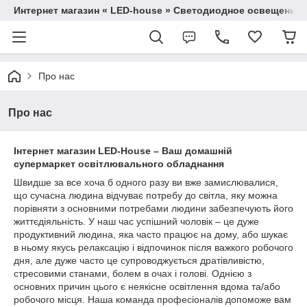
Интернет магазин « LED-house » Светодиодное освещение
Про нас
Про нас
Інтернет магазин LED-House – Ваш домашній
супермаркет освітлювального обладнання
Швидше за все хоча б одного разу ви вже замислювалися,
що сучасна людина відчуває потребу до світла, яку можна
порівняти з основними потребами людини забезпечують його
життєдіяльність. У наш час успішний чоловік – це дуже
продуктивний людина, яка часто працює на дому, або шукає
в ньому якусь релаксацію і відпочинок після важкого робочого
дня, але дуже часто це супроводжується дратівливістю,
стресовими станами, болем в очах і голові. Однією з
основних причин цього є неякісне освітлення вдома та/або
робочого місця. Наша команда професіоналів допоможе вам