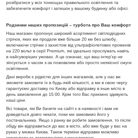
розібратися у всіх тонкощах правильного освітлення та
забезпечити комфорт і затишок у вашому будинку або офісі.
Родзинки наших пропозицій – турбота про Ваш комфорт
Наш магазин пропонує широкий асортимент світлодіодних
стрічок, яких ми продали вже більше 20 км без шлюбу,
включаючи стрічки з захистом від ультрафіолетових променів
на 220 вольт в серії Premium, які ідеально прослужать навіть
в найсуворіших умовах. А це означає, що ваш інтер'єр не
зіпсується з часом з-за пожовклим або просто неякісної смуги
освітлення.
Дані вироби є рідкістю для інших магазинів, але у нас ви
зможете замовити їх в будь-якій кількості, а ми в свою чергу
гарантуємо доставку по Києву або відправку в інше місто в
день замовлення до 15:00. Крім того Вас приємно здивують
наші ціни.
Всі товари, які Ви бачите на сайті є в наявності і вам не
доведеться довго чекати, поки ми замовимо його у
постачальника. Якщо з ранку ви робите замовлення, то після
обіду він відправиться до вас в місто, або вже буде у вас на
руках у межах Києва. Також терміни відправки можливо
коригувати за домовленістю з менеджером.