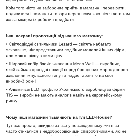
Крім того ніхто не забороняє прийти в магазин і перевірити,
подивитися і помацати товари перед покупкою після чого там
же за місцем їх роботи і придбати.
Інші яскраві пропозиції від нашого магазину:
• Світлодіодні світильники Lezard — світять набагато
яскравіше, ніж представники подібних моделей інших фірм,
але мають рівну з ними ціну.
• Широкий вибір блоків живлення Mean Well — виробник,
який займає провідні позиції серед брендових марок джерел
живлення імпульсного типу та надає гарантію на свої
вироби-3 роки!
• Алюмінієві LED профілю Українського виробництва фірми
TIS — вироби не мають аналогів навіть на європейському
ринку.
Чому інші магазини тьмяніють на тлі LED-House?
Тут все просто, швидше за все у повсякденному житті ви
часто стикалися з недобросовісними співробітниками, які не