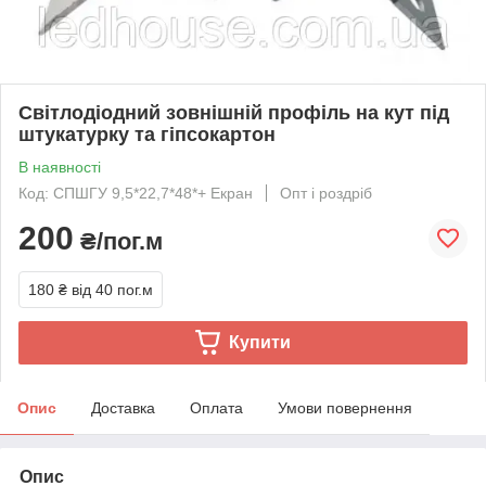
Світлодіодний зовнішній профіль на кут під
штукатурку та гіпсокартон
В наявності
Код: СПШГУ 9,5*22,7*48*+ Екран
Опт і роздріб
200
₴/пог.м
180 ₴
від 40 пог.м
Купити
Опис
Доставка
Оплата
Умови повернення
Опис