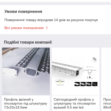
Умови повернення
Повернення товару впродовж 14 днів за рахунок покупця
Всі умови повернення
Подібні товари компанії
Профіль врізний у
Світлодіодний профіль у
Проф
гіпсокартон під штукатурку
штукатурку та гіпсокартон
гіпс
73х33х18,5мм
вузький 9,5 мм led
88х