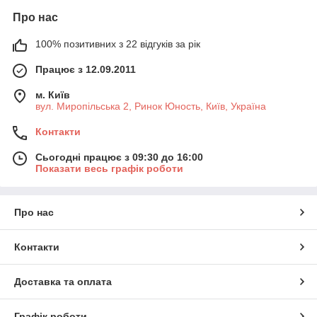
Світлодіодні лінійні світильники можна використовувати у
Про нас
великих приміщеннях — виставкових залах, виробничих
цехах, торгових центрах, аеропортах і вокзалах. Їх також
100% позитивних з 22 відгуків за рік
застосовують у сучасних дизайнерських інтер'єрах для
візуального розмежування зон в кімнаті і освітлення:
Працює з 12.09.2011
- натяжних і підвісних стель;
м. Київ
- сходів, підлог, подіумів;
вул. Миропільська 2, Ринок Юность, Київ, Україна
- полиць, дзеркал, картин та ніш.
Контакти
Сьогодні працює з 09:30 до 16:00
Показати весь графік роботи
Про нас
Контакти
Доставка та оплата
Графік роботи