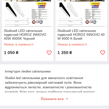
Лінійний LED світильник
Лінійний LED світильник
підвісний HOROZ INNOVO
підвісний HOROZ INNOVO 40
40W 4000K Чорний
W 4000 K Білий
Немає в наявності
Немає в наявності
1 050
1 350
₴
₴
Інтер'єрні лінійні світильники
Лінійні led світильники для кімнатного освітлення
забезпечують рівномірний світловий потік. Вони
відрізняються легкістю, компактністю і різноманітністю
розмірів. Крім того, можна підібрати підходящий варіант
колірної температури і пофарбувати корпус в будь-який
Показати все
відтінок.