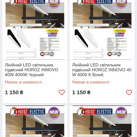
ви виберете як готові LED світильники так і під замовлення.
Лінійний LED світильник
Лінійний LED світильник
підвісний HOROZ INNOVO
підвісний HOROZ INNOVO 40
40W 4000K Чорний
W 4000 K Білий
Немає в наявності
Немає в наявності
1 150
1 150
₴
₴