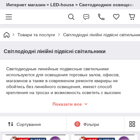
Интернет магазин « LED-house » Светодиодное освещение
Товари та послуги
Світлодіодні лінійні підвісні світильни
Світлодіодні лінійні підвісні світильники
Светодиодные линейные подвесные светильники
используются для освещения торговых залов, офисов,
магазинов а также в современом ремонте квариры не
обойтись без линейного освищения, имеют способ
крепления на тросах и возможность осветить с высоких
потолков и выделить ту зону помищения котурую Вам нужно.
Показати все
Также многие модели линейных светильников
последовательно соединятся друг с другом, на крест или
углом. Использование такого монтажа можно
сконструировать любую композицию для интерьера, свет
Сортування
0
Фільтри
выглядит единым целым вне зависимости от количества
источников. В каталозі розділу інтернет-магазину LED-house