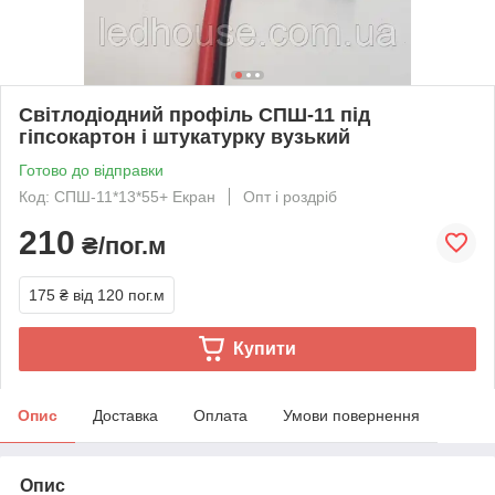
Світлодіодний профіль СПШ-11 під
гіпсокартон і штукатурку вузький
Готово до відправки
Код: СПШ-11*13*55+ Екран
Опт і роздріб
210
₴/пог.м
175 ₴
від 120 пог.м
Купити
Опис
Доставка
Оплата
Умови повернення
Опис