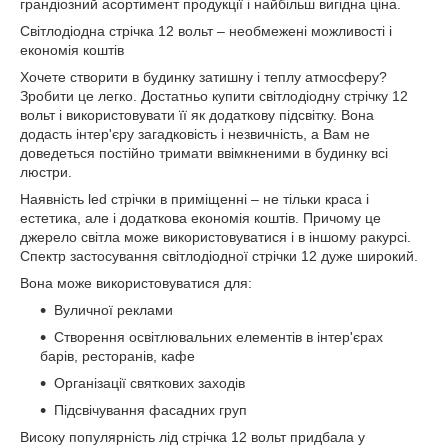
грандіозний асортимент продукції і найбільш вигідна ціна.
Світлодіодна стрічка 12 вольт – необмежені можливості і
економія коштів
Хочете створити в будинку затишну і теплу атмосферу?
Зробити це легко. Достатньо купити світлодіодну стрічку 12
вольт і використовувати її як додаткову підсвітку. Вона
додасть інтер'єру загадковість і незвичність, а Вам не
доведеться постійно тримати ввімкненими в будинку всі
люстри.
Наявність led стрічки в приміщенні – не тільки краса і
естетика, але і додаткова економія коштів. Причому це
джерело світла може використовуватися і в іншому ракурсі.
Спектр застосування світлодіодної стрічки 12 дуже широкий.
Вона може використовуватися для:
Вуличної реклами
Створення освітлювальних елементів в інтер'єрах
барів, ресторанів, кафе
Організації святкових заходів
Підсвічування фасадних груп
Високу популярність лід стрічка 12 вольт придбала у