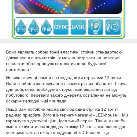
Вони являють собою тонкі еластичні стрічки стандартною
довжиною в п'ять метрів. Їх можна розрізати на невеликі
сегменти або нарощувати практично до будь-якої
протяжності.
Називаються ці лампи світлодіодними стрічками 12 вольт.
Вони знайшли застосування в самих різних областях. І хоча
для роботи їм необхідний струм, який відрізняється від
побутового, переваги такого джерела освітлення не можуть
оскаржити жодні інші прилади.
Якщо Вам потрібна якісна світлодіодна стрічка 12 вольт,
радимо придбати його в інтернет-магазині «LED-house». Ми
гарантуємо доступні ціни, ідеальний сервіс. Тільки у нас Ви
зможете купити світлодіодну стрічку 12 вольт, яка відповідає
усім вимогам до якості продукції. «LED-house» - це