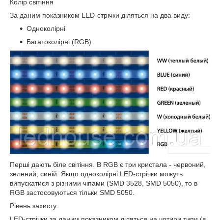
Колір світіння
За даним показником LED-стрічки діляться на два виду:
Одноколірні
Багатоколірні (RGB)
Перші дають біле світіння. В RGB є три кристала - червоний,
зелений, синій. Якщо одноколірні LED-стрічки можуть
випускатися з різними чіпами (SMD 3528, SMD 5050), то в
RGB застосовуються тільки SMD 5050.
Рівень захисту
LED-стрічки за даним показником діляться на чотири типи (в