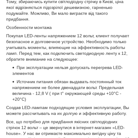
Тому, збираючись купити світлодіодну стрічку в Києві, ціна
якої відрізняється підозрілої дешевизною, гарненько
подумайте. Можливо, Ви мало виграєте від такого
придбання.
Особенности монтажа
Покупая LED-ленты напряжением 12 вольт, клиент получает
безопасное и долговечное устройство. Необходимо только
учитывать моменты, влияющие на эффективность работы
ламп. Перед тем, как подключить светодиодную ленту к 12,
обратите внимание на следующее:
При эксплуатации нельзя допускать перегрева LED-
элементов
Источник питания обязан выдавать постоянный ток
напряжением не более двенадцати вольт. Предельная
величина - 12,8 V ( при t° окружающей среды +10°С -
+20°С)
Создав LED-лампам подходящие условия эксплуатации, Вы
можете рассчитывать на их долгую и эффективную работу.
Все, що потрібно для придбання якісних світлодіодних
стрічок 12 вольт – це звернутися в інтернет-магазин «LED-
house». У нас ви отримаєте максимально вигідну ціну та