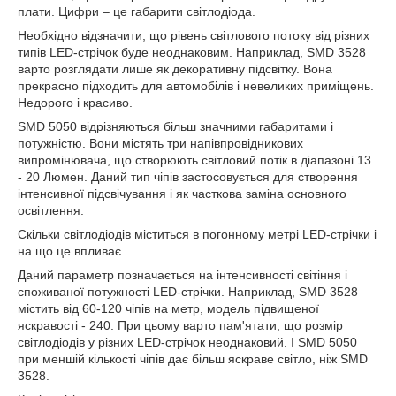
плати. Цифри – це габарити світлодіода.
Необхідно відзначити, що рівень світлового потоку від різних
типів LED-стрічок буде неоднаковим. Наприклад, SMD 3528
варто розглядати лише як декоративну підсвітку. Вона
прекрасно підходить для автомобілів і невеликих приміщень.
Недорого і красиво.
SMD 5050 відрізняються більш значними габаритами і
потужністю. Вони містять три напівпровідникових
випромінювача, що створюють світловий потік в діапазоні 13
- 20 Люмен. Даний тип чіпів застосовується для створення
інтенсивної підсвічування і як часткова заміна основного
освітлення.
Скільки світлодіодів міститься в погонному метрі
LED-
стрічки і
на що це впливає
Даний параметр позначається на інтенсивності світіння і
споживаної потужності LED-стрічки. Наприклад, SMD 3528
містить від 60-120 чіпів на метр, модель підвищеної
яскравості - 240. При цьому варто пам'ятати, що розмір
світлодіодів у різних LED-стрічок неоднаковий. І SMD 5050
при меншій кількості чіпів дає більш яскраве світло, ніж SMD
3528.