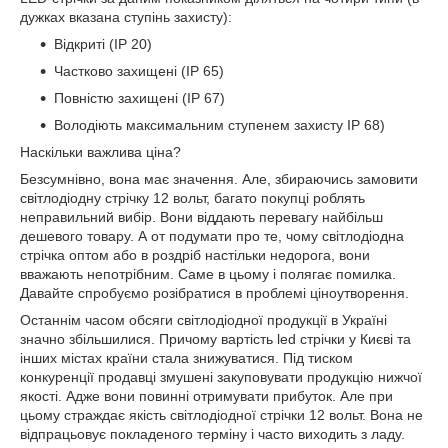
дужках вказана ступінь захисту):
Відкриті (IP 20)
Частково захищені (IP 65)
Повністю захищені (IP 67)
Володіють максимальним ступенем захисту IP 68)
Наскільки важлива ціна?
Безсумнівно, вона має значення. Але, збираючись замовити
світлодіодну стрічку 12 вольт, багато покупці роблять
неправильний вибір. Вони віддають перевагу найбільш
дешевого товару. А от подумати про те, чому світлодіодна
стрічка оптом або в роздріб настільки недорога, вони
вважають непотрібним. Саме в цьому і полягає помилка.
Давайте спробуємо розібратися в проблемі ціноутворення.
Останнім часом обсяги світлодіодної продукції в Україні
значно збільшилися. Причому вартість led стрічки у Києві та
інших містах країни стала знижуватися. Під тиском
конкуренції продавці змушені закуповувати продукцію нижчої
якості. Адже вони повинні отримувати прибуток. Але при
цьому страждає якість світлодіодної стрічки 12 вольт. Вона не
відпрацьовує покладеного терміну і часто виходить з ладу.