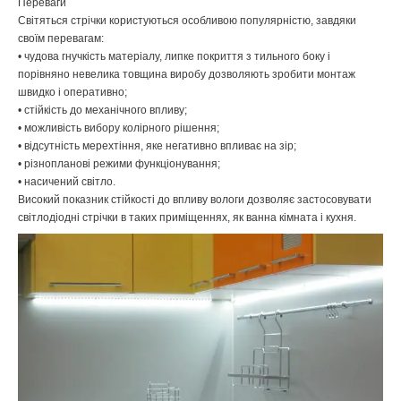
Переваги
Світяться стрічки користуються особливою популярністю, завдяки
своїм перевагам:
• чудова гнучкість матеріалу, липке покриття з тильного боку і
порівняно невелика товщина виробу дозволяють зробити монтаж
швидко і оперативно;
• стійкість до механічного впливу;
• можливість вибору колірного рішення;
• відсутність мерехтіння, яке негативно впливає на зір;
• різнопланові режими функціонування;
• насичений світло.
Високий показник стійкості до впливу вологи дозволяє застосовувати
світлодіодні стрічки в таких приміщеннях, як ванна кімната і кухня.