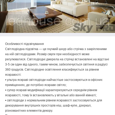
Особливості підсвічування
Світлодіодна підсвітка — це гнучкий шнур або стрічка з закріпленими
на ній світлодіодами. Розмір смуги при необхідності може
регулюватися. Світлодіодні джерела на стрічці встановлені на відстані
3-5 см один від одного, таким чином, забезпечується світіння в радіусі
360 градусів. Світлодіодне освітлення класифікується за рівнем
яскравості:
• ультра яскраві світлодіоди найчастіше застосовуються в офісних
приміщеннях, де потрібно яскраве світло;
• супер яскраві модифікації характеризуються середнім рівнем
яскравості, тому їх встановлюють у вітальні або ванній кімнаті;
• світлодіоди з нормальним рівнем яскравості застосовуються для
декорування внутрішніх просторів ніш, шаф-купе, дзеркал,
різноманітних елементів декору.