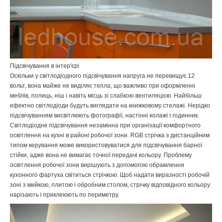
Підсвічування в інтер'єрі
Оскільки у світлодіодного підсвічування напруга не перевищує 12
вольт, вона майже не виділяє тепла, що важливо при оформленні
меблів, полиць, ніш і навіть місць зі слабкою вентиляцією. Найбільш
ефектно світлодіоди будуть виглядати на книжковому стелажі. Нерідко
підсвічуванням висвітлюють фотографії, настінні колажі і годинник.
Світлодіодне підсвічування незамінна при організації комфортного
освітлення на кухні в районі робочої зони. RGB стрічка з дистанційним
типом керування може використовуватися для підсвічування барної
стійки, адже вона не вимагає точної передачі кольору. Проблему
освітлення робочої зони вирішують з допомогою обрамлення
кухонного фартуха світиться стрічкою. Щоб надати виразності робочій
зоні з мийкою, плитою і обробним столом, стрічку відповідного кольору
нарізають і приклеюють по периметру.