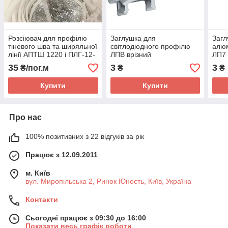
Розсіювач для профілю
Заглушка для
Загл
тіневого шва та ширяльної
світлодіодного профілю
алюм
лінії АПТШ 1220 і ПЛГ-12-
ЛПВ врізний
ЛП7
LED
35
3
3
₴/пог.м
₴
₴
Купити
Купити
Про нас
100% позитивних з 22 відгуків за рік
Працює з 12.09.2011
м. Київ
вул. Миропільська 2, Ринок Юность, Київ, Україна
Контакти
Сьогодні працює з 09:30 до 16:00
Показати весь графік роботи