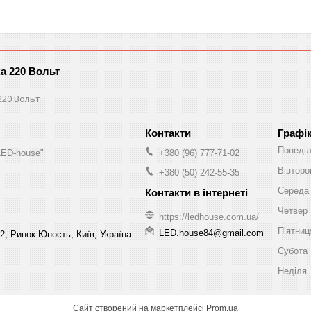
ка 220 Вольт
220 Вольт
Графі
Понеді
LED-house"
+380 (96) 777-71-02
Вівторо
+380 (50) 242-55-35
Середа
Четвер
https://ledhouse.com.ua/
Пʼятниц
LED.house84@gmail.com
2, Ринок Юность, Київ, Україна
Субота
Неділя
Сайт створений на маркетплейсі
Prom.ua