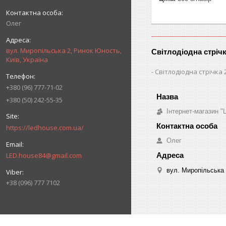
Олег
вул. Миропільська 2, Ринок Юность,
Світлодіодна стріч
Київ, Україна
Світлодіодна стрічка 
+380 (96) 777-71-02
+380 (50) 242-55-35
Інтернет-магазин "
https://ledhouse.com.ua/
Олег
LED.house84@gmail.com
вул. Миропільська 
+38 (096) 777 7102