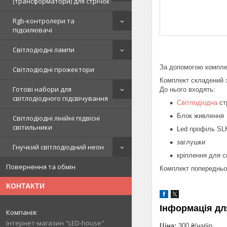
(трансформатори) для стрічок
Rgb-контролери та
підсилювачі
Світлодіодні лампи
За допомогою комплек
Світлодіодні прожектори
Комплект складений з
Готові набори для
До нього входять:
світлодіодного підсвічування
Світлодіодна
ст
Блок 
Світлодіодні лінійні підвісні
світильники
Led про
заг
Гнучкий світлодіодний неон
кріплення для с
Повернення та обмін
Комплект попередньо з
КОНТАКТИ
Інформація дл
Інтернет-магазин "LED-house"
Ціна:
300 ₴/набір