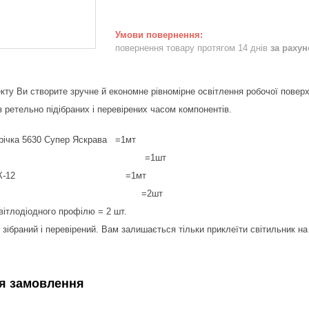
повернення товару протягом 14 днів
за раху
ту Ви створите зручне й економне рівномірне освітлення робочої поверхн
 ретельно підібраних і перевірених часом компонентів.
річка 5630 Супер Яскрава =1мт
живлення =1шт
філь SLК-12 =1мт
лушки =2шт
вітлодіодного профілю = 2 шт.
ібраний і перевірений. Вам залишається тільки приклеїти світильник на 
я замовлення