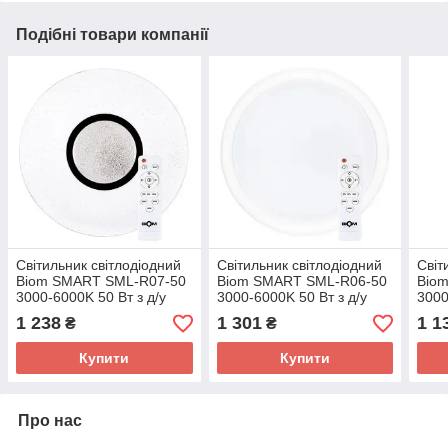
Подібні товари компанії
Світильник світлодіодний
Світильник світлодіодний
Світ
Biom SMART SML-R07-50
Biom SMART SML-R06-50
Bio
3000-6000K 50 Вт з д/у
3000-6000K 50 Вт з д/у
3000
1 238
1 301
1 1
₴
₴
Купити
Купити
Про нас