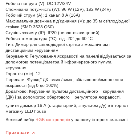
Робоча напруга (V): DC 12V/24V
Споживана потужність (W): 96 W (12V), 192 W (24V)
Робочий струм (A): 1 канал 8 А (16A)
Максимальна довжина під'єднання (м): до 35 м світлодіодної
стрічки (SMD 3528 Q60)
Ступінь захисту (IP): IP20 (невлагозахищений)
Робоча температура (°C): від -20° до 60 °C
Тип: Димер для світлодіодної стрічки з механічним і
дистанційним керуванням
Керування: Регулювання яскравості на панелі відбувається за
допомогою потенціометра й інфрачервоного пульта
керування
Гарантія (міс): 12
Переваги: Функції ДК: вмик./вимк., збільшення/зменшення
яскравості (від 0 до 100%)
Додатково: Керування пультом дистанційного керування
(ДК) і за допомогою обертового регулятора яскравості.
купити диммер 16 А (стаціонарний, з пультом д/у) в інтернет-
магазику LED house
Великий вибір
RGB контролерів
у нашому інтернет-магазині.
Приховати