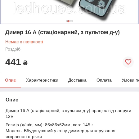
Димер 16 А (стаціонарний, з пультом д-у)
Немає в наявності
Роздріб
441
₴
Опис
Характеристики
Доставка
Оплата
Умови п
Опис
Димер 16 А (стаціонарний, з пультом д-у) працює від напруги
12V
Розмір (д/ш/в, мм): 86х86х62мм, вага 145 г
Модель: Вбудовуваний у стіну диммер для керування
яскравості стрічки