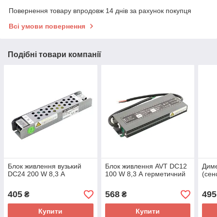
Повернення товару впродовж 14 днів за рахунок покупця
Всі умови повернення
Подібні товари компанії
Блок живлення вузький
Блок живлення AVT DC12
Диме
DC24 200 W 8,3 А
100 W 8,3 А герметичний
(сен
405
568
495
₴
₴
Купити
Купити