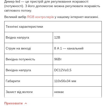
Димер-led — це пристрій для регулювання яскравості
(потужності). З його допомогою можна регулювати яскравість
світлового потоку.
Великий вибір
RGB контролерів
у нашому інтернет-магазині.
Технічні характеристики
Вхідна напруга
12В
Струм на виході
8 А 1 — канальний
Вихідна потужність
96Вт
Вихідна напруга
DC12V±0,5
Габарити
110х56х34 мм
Захист від вологи
немає
Приховати