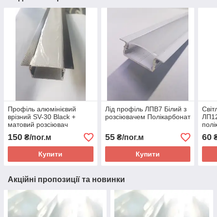
Профіль алюмінієвий
Лід профіль ЛПВ7 Білий з
Світ
врізний SV-30 Black +
розсіювачем Полікарбонат
ЛП12
матовий розсіювач
полі
150
55
60
₴/пог.м
₴/пог.м
₴
Купити
Купити
Акційні пропозиції та новинки