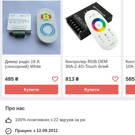
Димер радіо 18 А
Контролер RGB OEM
Конт
(сенсорний) White
30А-2.4G-Touch білий
10А-
495
813
585
₴
₴
Купити
Купити
Про нас
100% позитивних з 22 відгуків за рік
Працює з 12.09.2011