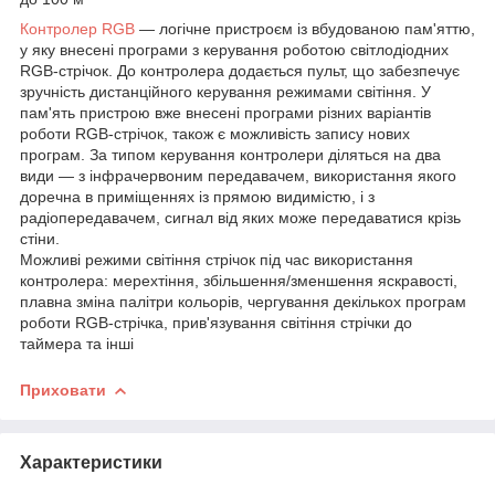
Контролер RGB
— логічне пристроєм із вбудованою пам'яттю,
у яку внесені програми з керування роботою світлодіодних
RGB-стрічок. До контролера додається пульт, що забезпечує
зручність дистанційного керування режимами світіння. У
пам'ять пристрою вже внесені програми різних варіантів
роботи RGB-стрічок, також є можливість запису нових
програм. За типом керування контролери діляться на два
види — з інфрачервоним передавачем, використання якого
доречна в приміщеннях із прямою видимістю, і з
радіопередавачем, сигнал від яких може передаватися крізь
стіни.
Можливі режими світіння стрічок під час використання
контролера: мерехтіння, збільшення/зменшення яскравості,
плавна зміна палітри кольорів, чергування декількох програм
роботи RGB-стрічка, прив'язування світіння стрічки до
таймера та інші
Приховати
Характеристики