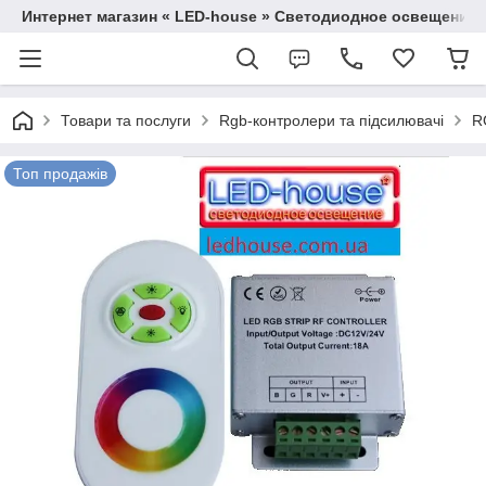
Интернет магазин « LED-house » Светодиодное освещение
Товари та послуги
Rgb-контролери та підсилювачі
R
Топ продажів