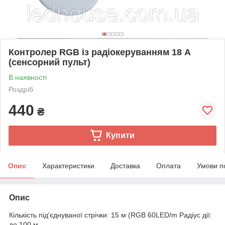
Контролер RGB із радіокеруванням 18 А
(сенсорний пульт)
В наявності
Роздріб
440
₴
Купити
Опис
Характеристики
Доставка
Оплата
Умови п
Опис
Кількість під'єднуваної стрічки: 15 м (RGB 60LED/m Радіус дії:
до 100 м