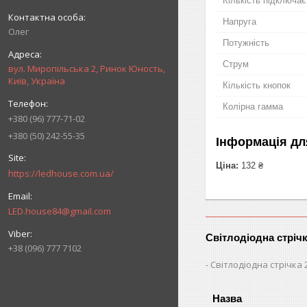
Кількість підключає
Напруга
Олег
Потужність
Струм
вул. Миропільська 2, Ринок Юность,
Київ, Україна
Кількість кнопок
Колірна гамма
+380 (96) 777-71-02
+380 (50) 242-55-35
Інформація дл
Ціна:
132 ₴
https://ledhouse.com.ua/
LED.house84@gmail.com
Світлодіодна стріч
+38 (096) 777 7102
Світлодіодна стрічка 