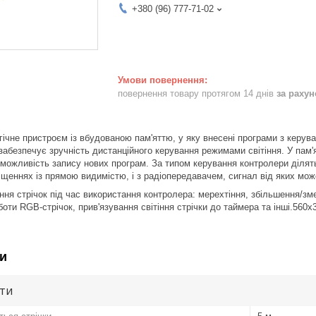
+380 (96) 777-71-02
повернення товару протягом 14 днів
за раху
ічне пристроєм із вбудованою пам'яттю, у яку внесені програми з керув
забезпечує зручність дистанційного керування режимами світіння. У пам'
 можливість запису нових програм. За типом керування контролери діля
іщеннях із прямою видимістю, і з радіопередавачем, сигнал від яких може
ння стрічок під час використання контролера: мерехтіння, збільшення/зм
оти RGB-стрічок, прив'язування світіння стрічки до таймера та інші.560x
и
ути