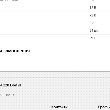
ться стрічки
5 м
12 В
72 Вт
6 А
24 шт.
RGB
я замовлення
ка 220 Вольт
220 Вольт
Графі