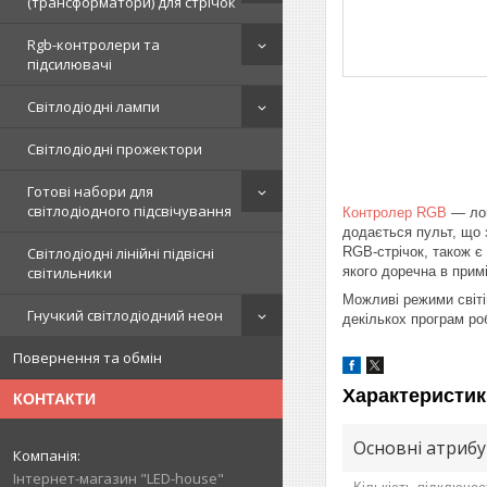
(трансформатори) для стрічок
Rgb-контролери та
підсилювачі
Світлодіодні лампи
Світлодіодні прожектори
Готові набори для
світлодіодного підсвічування
Контролер RGB
— лог
додається пульт, що 
RGB-стрічок, також є
Світлодіодні лінійні підвісні
якого доречна в прим
світильники
Можливі режими світі
Гнучкий світлодіодний неон
декількох програм роб
Повернення та обмін
Характеристик
КОНТАКТИ
Основні атриб
Інтернет-магазин "LED-house"