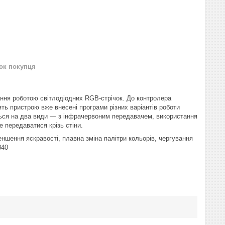
нок покупця
ання роботою світлодіодних RGB-стрічок. До контролера
ять пристрою вже внесені програми різних варіантів роботи
ться на два види — з інфрачервоним передавачем, використання
 передаватися крізь стіни.
еншення яскравості, плавна зміна палітри кольорів, чергування
340