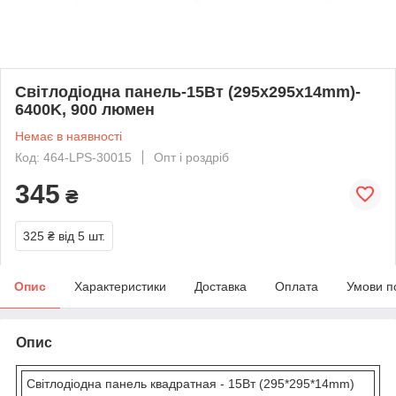
Світлодіодна панель-15Вт (295x295x14mm)-
6400K, 900 люмен
Немає в наявності
Код: 464-LPS-30015
Опт і роздріб
345
₴
325 ₴
від 5 шт.
Опис
Характеристики
Доставка
Оплата
Умови п
Опис
Світлодіодна панель квадратная - 15Вт (295*295*14mm)