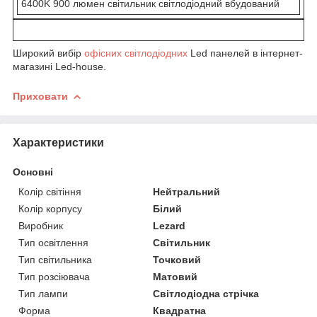
6400K 900 люмен світильник світлодіодний вбудований
Широкий вибір
офісних світлодіодних
Led панелей в інтернет-
магазині Led-house.
Приховати
Характеристики
Основні
Колір світіння
Нейтральний
Колір корпусу
Білий
Виробник
Lezard
Тип освітлення
Світильник
Тип світильника
Точковий
Тип розсіювача
Матовий
Тип лампи
Світлодіодна стрічка
Форма
Квадратна