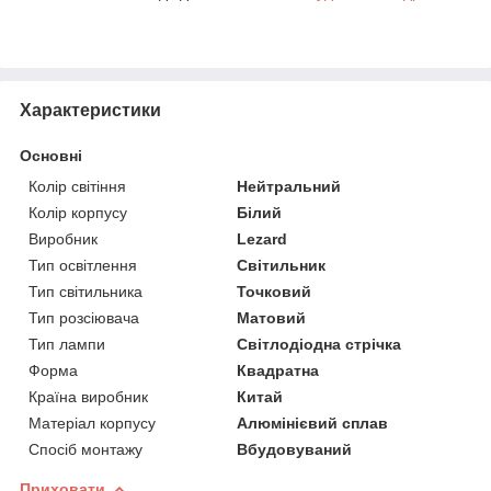
Характеристики
Основні
Колір світіння
Нейтральний
Колір корпусу
Білий
Виробник
Lezard
Тип освітлення
Світильник
Тип світильника
Точковий
Тип розсіювача
Матовий
Тип лампи
Світлодіодна стрічка
Форма
Квадратна
Країна виробник
Китай
Матеріал корпусу
Алюмінієвий сплав
Спосіб монтажу
Вбудовуваний
Приховати