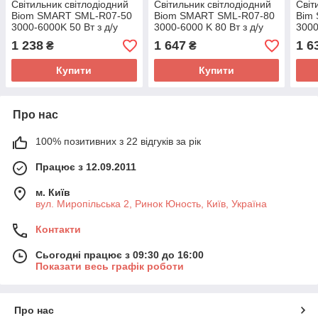
Світильник світлодіодний
Світильник світлодіодний
Світ
Biom SMART SML-R07-50
Biom SMART SML-R07-80
Bim
3000-6000K 50 Вт з д/у
3000-6000 K 80 Вт з д/у
3000
1 238
1 647
1 6
₴
₴
Купити
Купити
Про нас
100% позитивних з 22 відгуків за рік
Працює з 12.09.2011
м. Київ
вул. Миропільська 2, Ринок Юность, Київ, Україна
Контакти
Сьогодні працює з 09:30 до 16:00
Показати весь графік роботи
Про нас