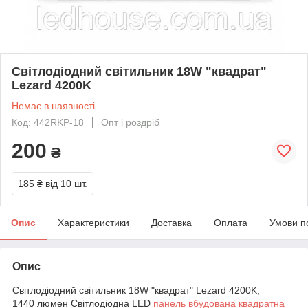
Світлодіодний світильник 18W "квадрат"
Lezard 4200K
Немає в наявності
Код: 442RKP-18
Опт і роздріб
200
₴
185 ₴
від 10 шт.
Опис
Характеристики
Доставка
Оплата
Умови п
Опис
Світлодіодний світильник 18W "квадрат" Lezard 4200K,
1440 люмен Світлодіодна LED
панель вбудована квадратна