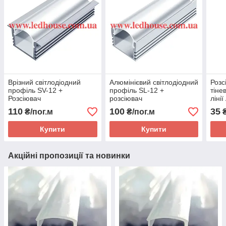
Врізний світлодіодний
Алюмінієвий світлодіодний
Розс
профіль SV-12 +
профіль SL-12 +
тіне
Розсіювач
розсіювач
ліні
LED
110
100
35
₴/пог.м
₴/пог.м
₴
Купити
Купити
Акційні пропозиції та новинки