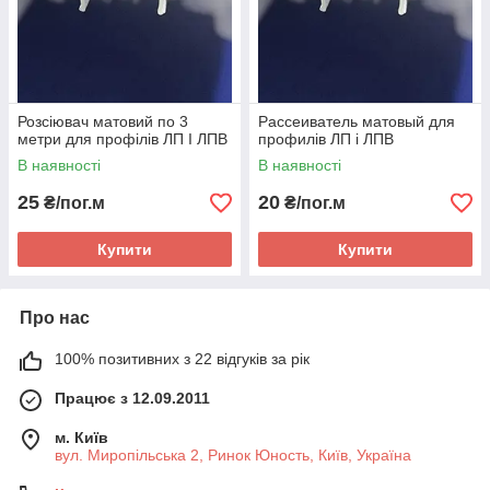
Розсіювач матовий по 3
Рассеиватель матовый для
метри для профілів ЛП І ЛПВ
профилів ЛП і ЛПВ
В наявності
В наявності
25
20
₴/пог.м
₴/пог.м
Купити
Купити
Про нас
100% позитивних з 22 відгуків за рік
Працює з 12.09.2011
м. Київ
вул. Миропільська 2, Ринок Юность, Київ, Україна