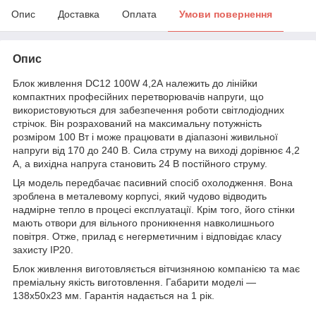
Опис
Доставка
Оплата
Умови повернення
Опис
Блок живлення DC12 100W 4,2А належить до лінійки
компактних професійних перетворювачів напруги, що
використовуються для забезпечення роботи світлодіодних
стрічок. Він розрахований на максимальну потужність
розміром 100 Вт і може працювати в діапазоні живильної
напруги від 170 до 240 В. Сила струму на виході дорівнює 4,2
А, а вихідна напруга становить 24 В постійного струму.
Ця модель передбачає пасивний спосіб охолодження. Вона
зроблена в металевому корпусі, який чудово відводить
надмірне тепло в процесі експлуатації. Крім того, його стінки
мають отвори для вільного проникнення навколишнього
повітря. Отже, прилад є негерметичним і відповідає класу
захисту IP20.
Блок живлення виготовляється вітчизняною компанією та має
преміальну якість виготовлення. Габарити моделі —
138х50х23 мм. Гарантія надається на 1 рік.