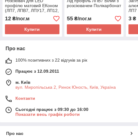
Розсіювач для LED
Лід профіль ЛПВ7 Білий з
Загл
профілю матовий ЕКоном
розсіювачем Полікарбонат
алюм
(ЛП7, ЛПВ7, ЛПУ17, ЛП12,
ЛП7
ЛПВ12)
12
55
3
₴/пог.м
₴/пог.м
₴
Купити
Купити
Про нас
100% позитивних з 22 відгуків за рік
Працює з 12.09.2011
м. Київ
вул. Миропільська 2, Ринок Юность, Київ, Україна
Контакти
Сьогодні працює з 09:30 до 16:00
Показати весь графік роботи
Про нас