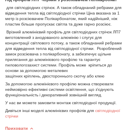
для світлодіодних стрічок. А також обладнаний ребрами для
відведення тепла від світлодіодної стрічки Ціна вказана за 1
метр із розсіювачем Полікарбонатом, який надійніший, ніж
пластик більше пропускає світла та дуже гарно розсіює.
Врізний алюмінієвий профіль для світлодіодних стрічок ЛП7
виготовлений з анодованого алюмінію і слугує для
концентрації світлового потоку, а також обладнаний ребрами
для відведення тепла від світлодіодної стрічки. Розроблений
замок розсіювача з полікарбонату, а забезпечує щільне
прилягання до алюмінієвого профілю та гарантує
пиловологозахист системи. Профіль може кріпиться до
основи за допомогою металевих
защіпних кріплень, двостороннього скотчу або клею
За допомогою алюмінієвого профілю можна створювати
неймовірно ефективні системи освітлення, що з'єднують
функціональність і декоративний зовнішній вигляд.
У нас ви можете замовити монтаж світлодіодної продукції.
Дивіться інші моделі алюмінієвих профілів для
світлодіодної
стрічки
Приховати