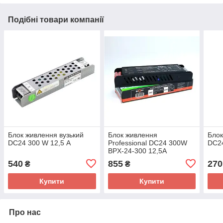
Подібні товари компанії
Блок живлення вузький
Блок живлення
Блок
DC24 300 W 12,5 А
Professional DC24 300W
DC24
BPX-24-300 12,5A
540
855
270
₴
₴
Купити
Купити
Про нас