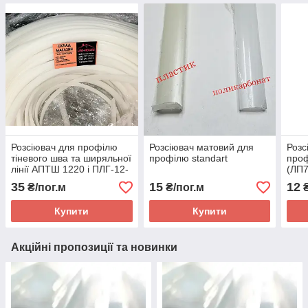
Розсіювач для профілю
Розсіювач матовий для
Розс
тіневого шва та ширяльної
профілю standart
про
лінії АПТШ 1220 і ПЛГ-12-
(ЛП7
LED
ЛПВ
35
15
12
₴/пог.м
₴/пог.м
₴
Купити
Купити
Акційні пропозиції та новинки