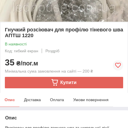
Гнучкий розсіювач для профілю тіневого шва
АПТШ 1220
В наявності
Код: гибкий екран
Роздріб
35
₴/пог.м
Мінімальна сума замовлення на сайті — 200 ₴
Купити
Опис
Доставка
Оплата
Умови повернення
Опис
Розсіювач для профілю темного шва та ширяльної лінії