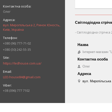
Олег
Світлодіодна стріч
вул. Миропільська 2, Ринок Юность,
Київ, Україна
Світлодіодна стрічка 
+380 (96) 777-71-02
+380 (50) 242-55-35
Інтернет-магазин "
https://ledhouse.com.ua/
Олег
LED.house84@gmail.com
вул. Миропільська 
+38 (096) 777 7102