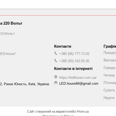
ка 220 Вольт
220 Вольт
Графі
Понеді
LED-house"
+380 (96) 777-71-02
Вівторо
+380 (50) 242-55-35
Середа
Четвер
https://ledhouse.com.ua/
Пʼятниц
LED.house84@gmail.com
2, Ринок Юность, Київ, Україна
Субота
Неділя
Сайт створений на маркетплейсі
Prom.ua