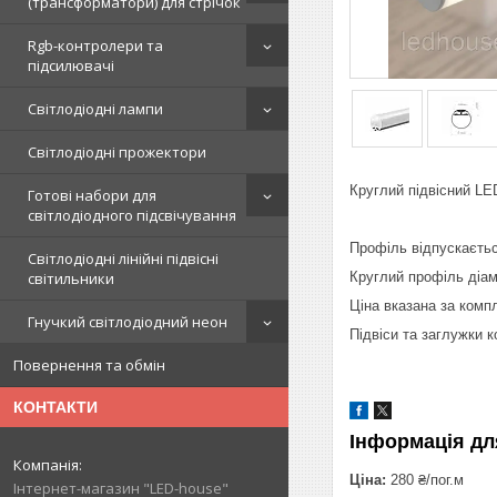
(трансформатори) для стрічок
Rgb-контролери та
підсилювачі
Світлодіодні лампи
Світлодіодні прожектори
Круглий підвісний LE
Готові набори для
світлодіодного підсвічування
Профіль відпускаєтьс
Світлодіодні лінійні підвісні
Круглий профіль діам
світильники
Ціна вказана за комп
Гнучкий світлодіодний неон
Підвіси та заглужки 
Повернення та обмін
КОНТАКТИ
Інформація дл
Ціна:
280 ₴/пог.м
Інтернет-магазин "LED-house"