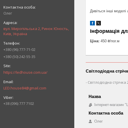
Дивіться інші моделі
Олег
вул. Миропільська 2, Ринок Юность,
Інформація дл
Київ, Україна
Ціна:
450 ₴/пог.м
+380 (96) 777-71-02
+380 (50) 242-55-35
Світлодіодна стріч
https://ledhouse.com.ua/
Світлодіодна стрічка 
LED.house84@gmail.com
+38 (096) 777 7102
Інтернет-магазин "
Олег