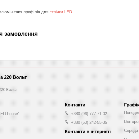
 алюмінієвих профілів для
стрічки LED
я замовлення
ка 220 Вольт
220 Вольт
Графі
Понеді
LED-house"
+380 (96) 777-71-02
Вівторо
+380 (50) 242-55-35
Середа