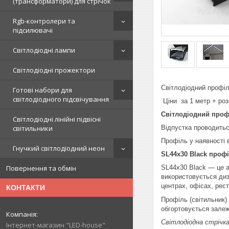
(трансформатори) для стрічок
Rgb-контролери та
підсилювачі
Світлодіодні лампи
Світлодіодні прожектори
Світлодіодний профі
Готові набори для
світлодіодного підсвічування
Ціни за 1 метр + ро
Світлодіодний
проф
Світлодіодні лінійні підвісні
Відпустка проводить
світильники
Профіль у наявності в
Гнучкий світлодіодний неон
SL44х30
Black
проф
SL44x30 Black — це 
Повернення та обмін
використовується диз
центрах, офісах, рес
КОНТАКТИ
Профіль (світильник)
обгортовується залеж
Світлодіодна стрічк
Інтернет-магазин "LED-house"