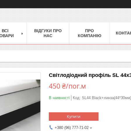
ВСІ
ВІДГУКИ ПРО
ПРО
КОНТА
ОВАРИ
НАС
КОМПАНІЮ
Світлодіодний профіль SL 44х
450 ₴/пог.м
В наявності
Код:
SL44 Black+линза(44*30мм
Купити
+380 (96) 777-71-02