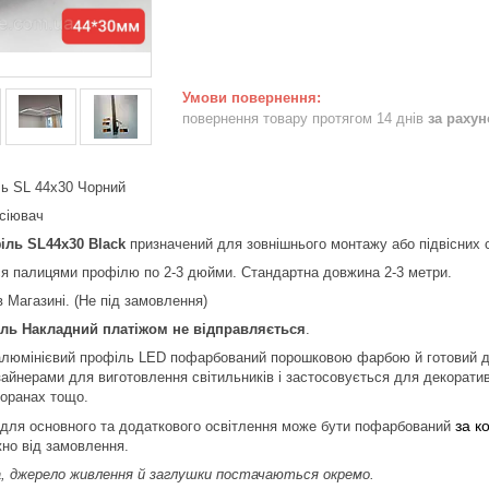
повернення товару протягом 14 днів
за раху
ль SL 44х30 Чорний
зсіювач
іль
SL44х30
Black
призначений для зовнішнього монтажу або підвісних с
ся палицями профілю по 2-3 дюйми. Стандартна довжина 2-3 метри.
 Магазині. (Не під замовлення)
іль
Накладний
платіжом
не
відправляється
.
алюмінієвий профіль LED пофарбований порошковою фарбою й готовий до
айнерами для виготовлення світильників і застосовується для декоратив
торанах тощо.
за к
 для основного та додаткового освітлення може бути пофарбований
но від замовлення.
а, джерело живлення й заглушки постачаються окремо.