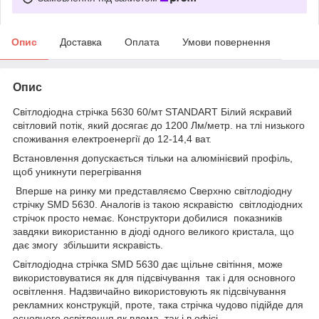
Опис
Доставка
Оплата
Умови повернення
Опис
Світлодіодна стрічка 5630 60/мт STANDART Білий яскравий
світловий потік, який досягає до 1200 Лм/метр. на тлі низького
споживання електроенергії до 12-14,4 ват.
Встановлення допускається тільки на алюмінієвий профіль,
щоб уникнути перегрівання
Вперше на ринку ми представляємо Cверхню світлодіодну
стрічку SMD 5630. Аналогів із такою яскравістю світлодіодних
стрічок просто немає. Конструктори добилися показників
завдяки використанню в діоді одного великого кристала, що
дає змогу збільшити яскравість.
Світлодіодна стрічка SMD 5630 дає щільне світіння, може
використовуватися як для підсвічування так і для основного
освітлення. Надзвичайно використовують як підсвічування
рекламних конструкцій, проте, така стрічка чудово підійде для
основного освітлення як вдома, так і в офісі.