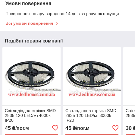
Умови повернення
Повернення товару впродовж 14 днів за рахунок покупця
Всі умови повернення
Подібні товари компанії
Світлодіодна стрічка SMD
Світлодіодна стрічка SMD
Світ
2835 120 LED/мт.4000k
2835 120 LED/мт.3000k
2835
IP20
IP20
45
45
30
₴/пог.м
₴/пог.м
₴