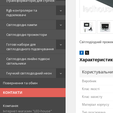
(трансформатори) для стрічок
Rgb-контролери та
підсилювачі
Світлодіодні лампи
Світлодіодні прожектори
Світлодіодний прожек
Готові набори для
світлодіодного підсвічування
Світлодіодні лінійні підвісні
Характеристик
світильники
Користувальни
Гнучкий світлодіодний неон
Виробник
Повернення та обмін
Клас якості
КОНТАКТИ
Клас захисту
Матеріал корпусу
Інтернет-магазин "LED-house"
Тип розсіювача