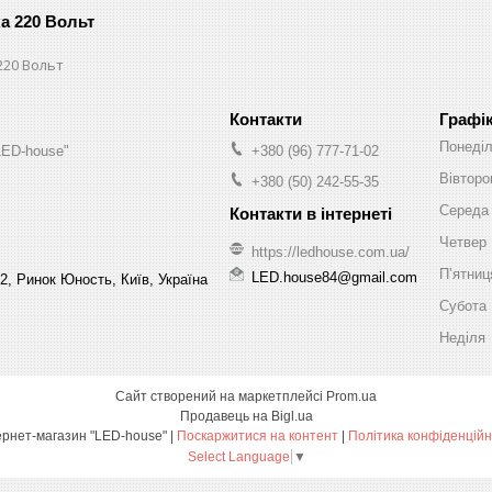
ка 220 Вольт
220 Вольт
Графі
Понеді
LED-house"
+380 (96) 777-71-02
Вівторо
+380 (50) 242-55-35
Середа
Четвер
https://ledhouse.com.ua/
Пʼятниц
LED.house84@gmail.com
2, Ринок Юность, Київ, Україна
Субота
Неділя
Сайт створений на маркетплейсі
Prom.ua
Продавець на Bigl.ua
Інтернет-магазин "LED-house" |
Поскаржитися на контент
|
Політика конфіденційн
Select Language
▼