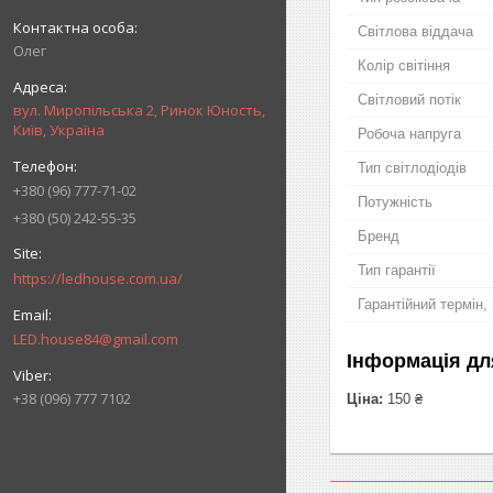
Світлова віддача
Олег
Колір світіння
Світловий потік
вул. Миропільська 2, Ринок Юность,
Київ, Україна
Робоча напруга
Тип світлодіодів
+380 (96) 777-71-02
Потужність
+380 (50) 242-55-35
Бренд
Тип гарантії
https://ledhouse.com.ua/
Гарантійний термін, 
LED.house84@gmail.com
Інформація дл
+38 (096) 777 7102
Ціна:
150 ₴