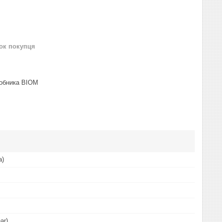
нок покупця
робника BIOM
а)
ar)