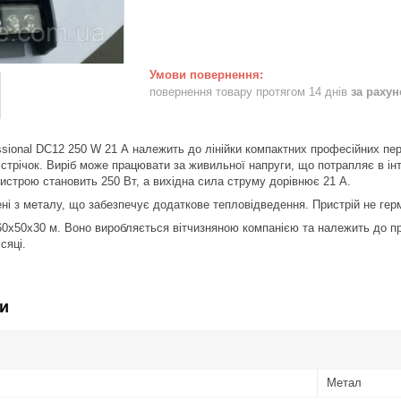
повернення товару протягом 14 днів
за раху
sional DC12 250 W 21 А належить до лінійки компактних професійних пе
 стрічок. Виріб може працювати за живильної напруги, що потрапляє в ін
ристрою становить 250 Вт, а вихідна сила струму дорівнює 21 А.
ені з металу, що забезпечує додаткове тепловідведення. Пристрій не гер
0х50х30 м. Воно виробляється вітчизняною компанією та належить до прод
сяці.
и
Метал