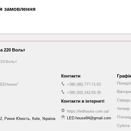
я замовлення
ка 220 Вольт
220 Вольт
Графі
Понеді
LED-house"
+380 (96) 777-71-02
Вівторо
+380 (50) 242-55-35
Середа
Четвер
https://ledhouse.com.ua/
Пʼятниц
LED.house84@gmail.com
2, Ринок Юность, Київ, Україна
Субота