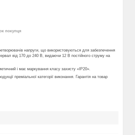
нок покупця
ретворювачів напруги, що використовуються для забезпечення
тервал від 170 до 240 В, видаючи 12 В постійного струму на
метичний і має маркування класу захисту «IP20».
укції преміальної категорії виконання. Гарантія на товар