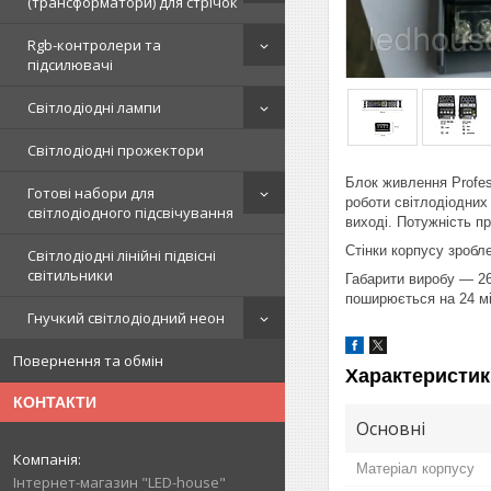
(трансформатори) для стрічок
Rgb-контролери та
підсилювачі
Світлодіодні лампи
Світлодіодні прожектори
Блок живлення Profes
Готові набори для
роботи світлодіодних
світлодіодного підсвічування
виході. Потужність п
Стінки корпусу зробл
Світлодіодні лінійні підвісні
світильники
Габарити виробу — 26
поширюється на 24 мі
Гнучкий світлодіодний неон
Повернення та обмін
Характеристик
КОНТАКТИ
Основні
Матеріал корпусу
Інтернет-магазин "LED-house"