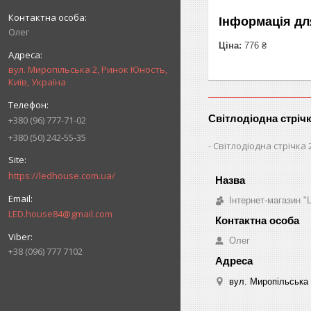
Інформація дл
Олег
Ціна:
776 ₴
вул. Миропільська 2, Ринок Юность,
Київ, Україна
Світлодіодна стріч
+380 (96) 777-71-02
+380 (50) 242-55-35
Світлодіодна стрічка 
https://ledhouse.com.ua/
Інтернет-магазин "
LED.house84@gmail.com
Олег
+38 (096) 777 7102
вул. Миропільська 