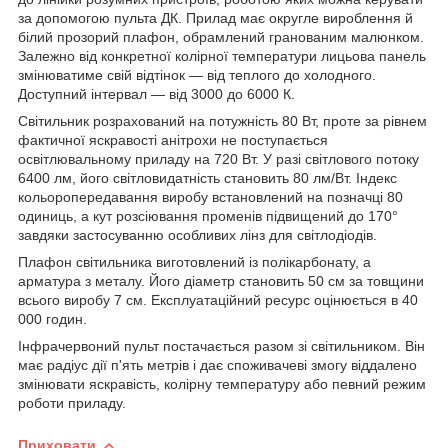
за допомогою пульта ДК. Прилад має округле вироблення й
білий прозорий плафон, обрамлений гранованим малюнком.
Залежно від конкретної колірної температури лицьова панель
змінюватиме свій відтінок — від теплого до холодного.
Доступний інтервал — від 3000 до 6000 К.
Світильник розрахований на потужність 80 Вт, проте за рівнем
фактичної яскравості анітрохи не поступається
освітлювальному приладу на 720 Вт. У разі світлового потоку
6400 лм, його світловидатність становить 80 лм/Вт. Індекс
кольоропередавання виробу встановлений на позначці 80
одиниць, а кут розсіювання променів підвищений до 170°
завдяки застосуванню особливих лінз для світлодіодів.
Плафон світильника виготовлений із полікарбонату, а
арматура з металу. Його діаметр становить 50 см за товщини
всього виробу 7 см. Експлуатаційний ресурс оцінюється в 40
000 годин.
Інфрачервоний пульт постачається разом зі світильником. Він
має радіус дії п'ять метрів і дає споживачеві змогу віддалено
змінювати яскравість, колірну температуру або певний режим
роботи приладу.
Приховати