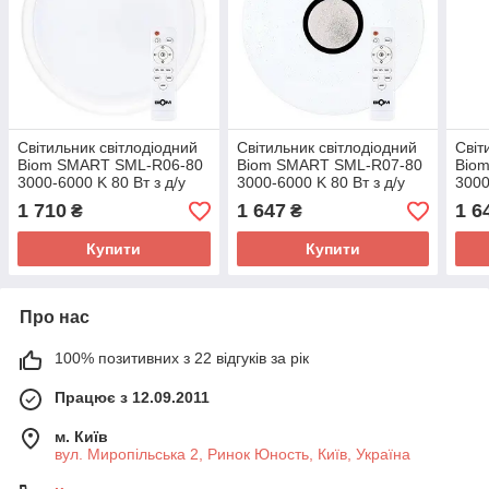
Світильник світлодіодний
Світильник світлодіодний
Світ
Biom SMART SML-R06-80
Biom SMART SML-R07-80
Bio
3000-6000 K 80 Вт з д/у
3000-6000 K 80 Вт з д/у
3000
1 710
1 647
1 6
₴
₴
Купити
Купити
Про нас
100% позитивних з 22 відгуків за рік
Працює з 12.09.2011
м. Київ
вул. Миропільська 2, Ринок Юность, Київ, Україна