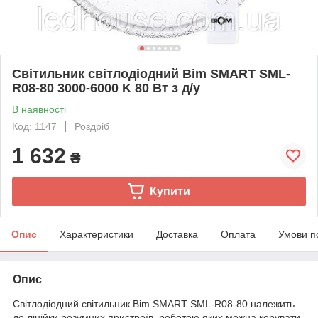
Світильник світлодіодний Bim SMART SML-
R08-80 3000-6000 K 80 Вт з д/у
В наявності
Код: 1147
Роздріб
1 632
₴
Купити
Опис
Характеристики
Доставка
Оплата
Умови п
Опис
Світлодіодний світильник Bim SMART SML-R08-80 належить
до лінійки розумних пристроїв, роботою яких можна керувати