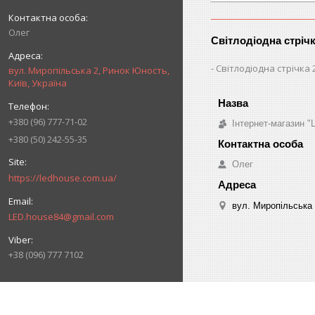
Олег
Світлодіодна стріч
Світлодіодна стрічка 
вул. Миропільська 2, Ринок Юность,
Київ, Україна
+380 (96) 777-71-02
Інтернет-магазин "
+380 (50) 242-55-35
Олег
https://ledhouse.com.ua/
вул. Миропільська 
LED.house84@gmail.com
+38 (096) 777 7102