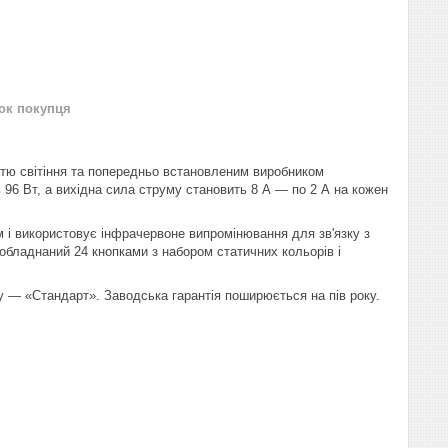
нок покупця
тю світіння та попередньо встановленим виробником
96 Вт, а вихідна сила струму становить 8 А — по 2 А на кожен
м і використовує інфрачервоне випромінювання для зв'язку з
обладнаний 24 кнопками з набором статичних кольорів і
у — «Стандарт». Заводська гарантія поширюється на пів року.