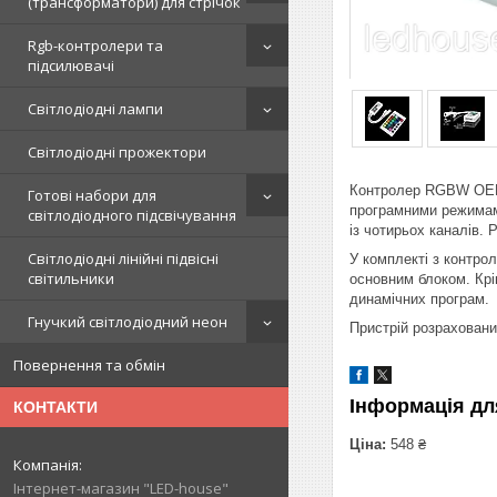
(трансформатори) для стрічок
Rgb-контролери та
підсилювачі
Світлодіодні лампи
Світлодіодні прожектори
Контролер RGBW OEM 
Готові набори для
програмними режимами
світлодіодного підсвічування
із чотирьох каналів.
Світлодіодні лінійні підвісні
У комплекті з контро
світильники
основним блоком. Крі
динамічних програм.
Гнучкий світлодіодний неон
Пристрій розраховани
Повернення та обмін
Інформація дл
КОНТАКТИ
Ціна:
548 ₴
Інтернет-магазин "LED-house"