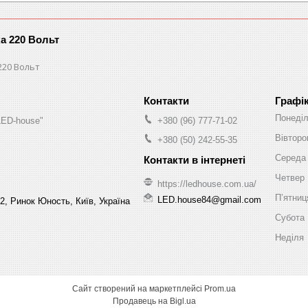
ка 220 Вольт
220 Вольт
Графі
Понеді
LED-house"
+380 (96) 777-71-02
Вівторо
+380 (50) 242-55-35
Середа
Четвер
https://ledhouse.com.ua/
Пʼятниц
LED.house84@gmail.com
2, Ринок Юность, Київ, Україна
Субота
Неділя
Сайт створений на маркетплейсі
Prom.ua
Продавець на Bigl.ua