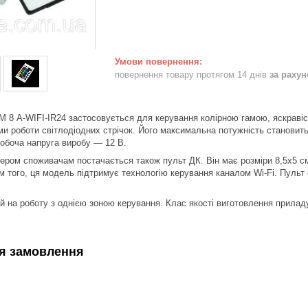
повернення товару протягом 14 днів
за раху
8 А-WIFI-IR24 застосовується для керування колірною гамою, яскравіс
 роботи світлодіодних стрічок. Його максимальна потужність становить 
 Робоча напруга виробу — 12 В.
лером споживачам постачається також пульт ДК. Він має розміри 8,5х5 с
м того, ця модель підтримує технологію керування каналом Wi-Fi. Пульт 
й на роботу з однією зоною керування. Клас якості виготовлення прилад
я замовлення