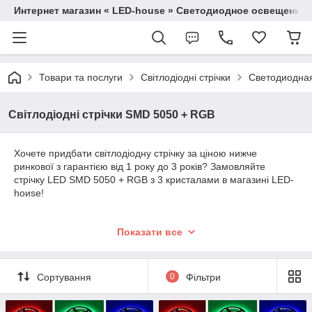
Интернет магазин « LED-house » Светодиодное освещение
Товари та послуги
Світлодіодні стрічки
Светодиодная
Світлодіодні стрічки SMD 5050 + RGB
Хочете придбати світлодіодну стрічку за ціною нижче
ринкової з гарантією від 1 року до 3 років? Замовляйте
стрічку LED SMD 5050 + RGB з 3 кристалами в магазині LED-
һоиѕе!
LED SMD 5050 + RGB – стрічка для
Показати все
експериментів з освітленням
Сортування
0
Фільтри
Светодиодная LED-лента SMD 5050 + RGB предоставляет
неограниченные возможности для создания интересных